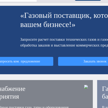
«Газовый поставщик, кото
вашем бизнесе!»
Запросите расчет поставки технических газов и газ
обработка заказов и выставление коммерческих пре
апросить ком. предложение
Заказать звонок
набжение
Г
риятия
б
йные поставки газа, тары и оборудования
В н