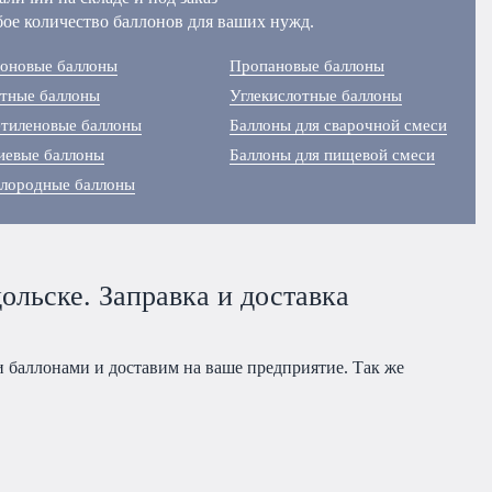
ое количество баллонов для ваших нужд.
оновые баллоны
Пропановые баллоны
тные баллоны
Углекислотные баллоны
тиленовые баллоны
Баллоны для сварочной смеси
иевые баллоны
Баллоны для пищевой смеси
лородные баллоны
ольске. Заправка и доставка
 баллонами и доставим на ваше предприятие. Так же