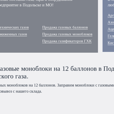
редприятие в Подольске и МО!
люб
Арг
Азо
ехнических газов
Продажа газовых баллонов
Аце
сжиженных газов
Продажа газовых моноблоков
Гел
Продажа газификаторов ГХК
Кис
азовые моноблоки на 12 баллонов в Под
кого газа.
вых моноблоков на 12 баллонов. Заправим моноблоки с газовыми
овывоз с нашего склада.