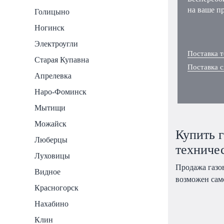
на ваше п
Голицыно
Ногинск
Электроугли
Поставка т
Старая Купавна
Поставка 
Апрелевка
Наро-Фоминск
Мытищи
Можайск
Купить г
Люберцы
техничес
Луховицы
Продажа газо
Видное
возможен сам
Красногорск
Нахабино
Клин