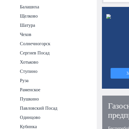
Балашиха
Щелково
Шатура
Чехов
Солнечногорск
Сергиев Посад
Хотьково
Ступино
З
Руза
Раменское
Пушкино
Газос
Павловский Посад
предп
Одинцово
Кубинка
Бесперебо