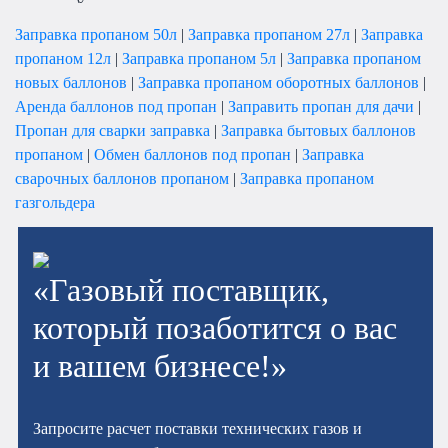
Заправка пропаном 50л
|
Заправка пропаном 27л
|
Заправка
пропаном 12л
|
Заправка пропаном 5л
|
Заправка пропаном
новых баллонов
|
Заправка пропаном оборотных баллонов
|
Аренда баллонов под пропан
|
Заправить пропан для дачи
|
Пропан для сварки заправка
|
Заправка бытовых баллонов
пропаном
|
Обмен баллонов под пропан
|
Заправка
сварочных баллонов пропаном
|
Заправка пропаном
газгольдера
«Газовый поставщик,
который позаботится о вас
и вашем бизнесе!»
Запросите расчет поставки технических газов и