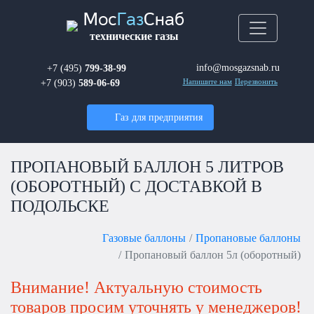
Мос
Газ
Снаб
технические газы
info@mosgazsnab.ru
+7 (495)
799-38-99
+7 (903)
589-06-69
Напишите нам
Перезвонить
Газ для предприятия
ПРОПАНОВЫЙ БАЛЛОН 5 ЛИТРОВ
(ОБОРОТНЫЙ) С ДОСТАВКОЙ В
ПОДОЛЬСКЕ
Газовые баллоны
Пропановые баллоны
Пропановый баллон 5л (оборотный)
Внимание! Актуальную стоимость
товаров просим уточнять у менеджеров!